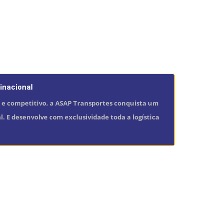
inacional
o e competitivo, a ASAP Transportes conquista um
l. E desenvolve com exclusividade toda a logística