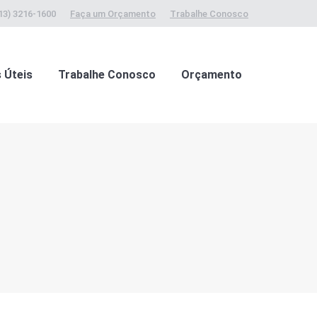
13) 3216-1600
Faça um Orçamento
Trabalhe Conosco
s Úteis
Trabalhe Conosco
Orçamento