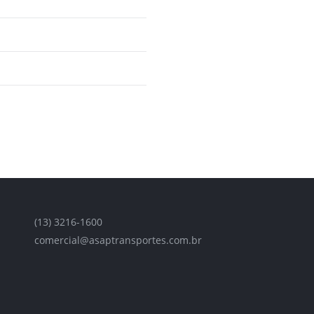
(13) 3216-1600
comercial@asaptransportes.com.br