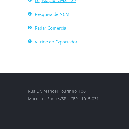
Legislação ICMS – SP
Pesquisa de NCM
Radar Comercial
Vitrine do Exportador
Rua Dr. Manoel Tourinho, 100
Macuco – Santos/SP – CEP 11015-031